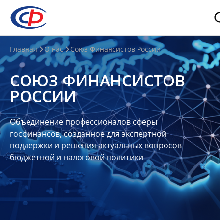
О
Главная
О нас
Союз Финансистов России
нас
СОЮЗ ФИНАНСИСТОВ
О
РОССИИ
СФР
Совет
Объединение профессионалов сферы
Союза
госфинансов, созданное для экспертной
Участники
поддержки и решения актуальных вопросов
бюджетной и налоговой политики
Планы
и
отчеты
Контакты