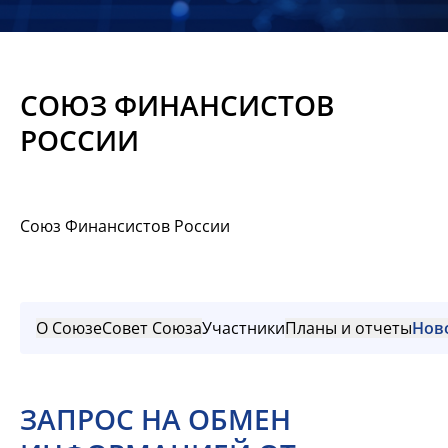
Новости
Мероприятия
СОЮЗ ФИНАНСИСТОВ
Материалы
РОССИИ
Обмен
опытом
Союз Финансистов России
Вступить
О Союзе
Совет Союза
Участники
Планы и отчеты
Нов
ЗАПРОС НА ОБМЕН