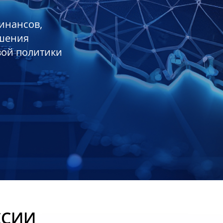
инансов,
ешения
вой политики
ССИИ