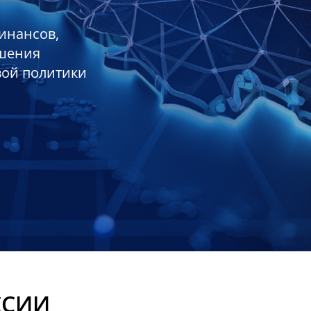
инансов,
ешения
вой политики
ССИИ