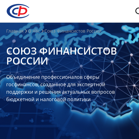
О
Главная
О нас
Союз Финансистов России
нас
СОЮЗ ФИНАНСИСТОВ
О
РОССИИ
СФР
Совет
Объединение профессионалов сферы
Союза
госфинансов, созданное для экспертной
Участники
поддержки и решения актуальных вопросов
бюджетной и налоговой политики
Планы
и
отчеты
Контакты