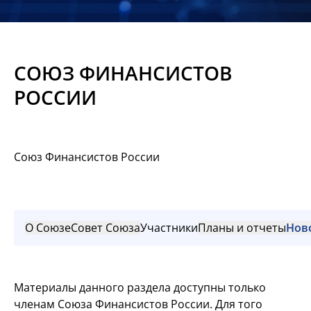
Новости
Мероприятия
СОЮЗ ФИНАНСИСТОВ
Материалы
РОССИИ
Обмен
опытом
Союз Финансистов России
Вступить
О Союзе
Совет Союза
Участники
Планы и отчеты
Нов
Материалы данного раздела доступны только
членам Союза Финансистов России. Для того