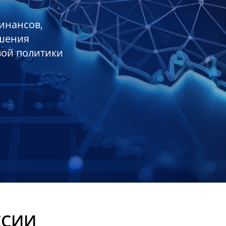
инансов,
ешения
вой политики
ССИИ