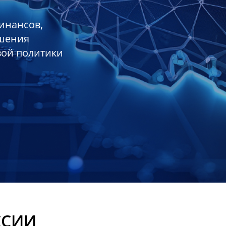
инансов,
ешения
вой политики
ССИИ