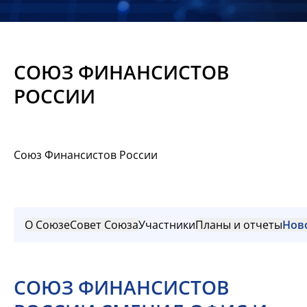
Новости
Мероприятия
СОЮЗ ФИНАНСИСТОВ
Материалы
РОССИИ
Обмен
опытом
Союз Финансистов России
Вступить
О Союзе
Совет Союза
Участники
Планы и отчеты
Нов
СОЮЗ ФИНАНСИСТОВ