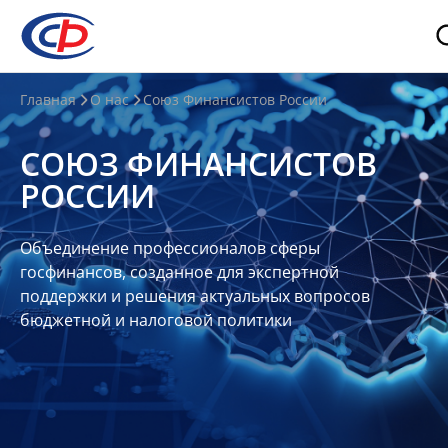
О
Главная
О нас
Союз Финансистов России
нас
СОЮЗ ФИНАНСИСТОВ
О
РОССИИ
СФР
Совет
Объединение профессионалов сферы
Союза
госфинансов, созданное для экспертной
Участники
поддержки и решения актуальных вопросов
бюджетной и налоговой политики
Планы
и
отчеты
Контакты