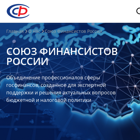
О
Главная
О нас
Союз Финансистов России
нас
СОЮЗ ФИНАНСИСТОВ
О
РОССИИ
СФР
Совет
Объединение профессионалов сферы
Союза
госфинансов, созданное для экспертной
Участники
поддержки и решения актуальных вопросов
бюджетной и налоговой политики
Планы
и
отчеты
Контакты