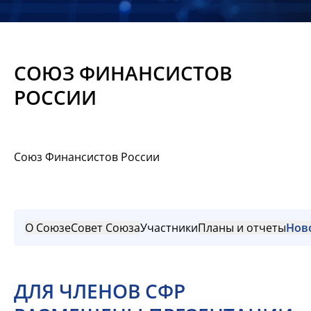
Новости
Мероприятия
СОЮЗ ФИНАНСИСТОВ
Материалы
РОССИИ
Обмен
опытом
Союз Финансистов России
Вступить
О Союзе
Совет Союза
Участники
Планы и отчеты
Нов
ДЛЯ ЧЛЕНОВ СФР