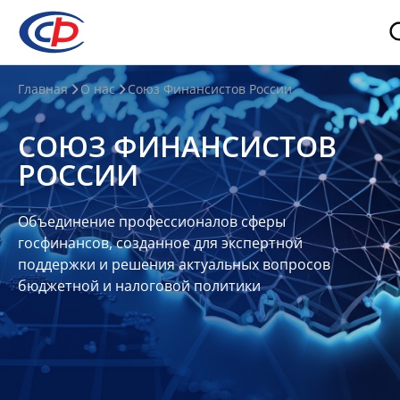
О
Главная
О нас
Союз Финансистов России
нас
СОЮЗ ФИНАНСИСТОВ
О
РОССИИ
СФР
Совет
Объединение профессионалов сферы
Союза
госфинансов, созданное для экспертной
Участники
поддержки и решения актуальных вопросов
бюджетной и налоговой политики
Планы
и
отчеты
Контакты