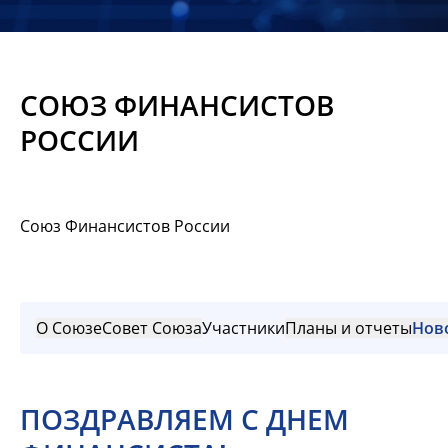
Новости
Мероприятия
СОЮЗ ФИНАНСИСТОВ
Материалы
РОССИИ
Обмен
опытом
Союз Финансистов России
Вступить
О Союзе
Совет Союза
Участники
Планы и отчеты
Нов
ПОЗДРАВЛЯЕМ С ДНЕМ