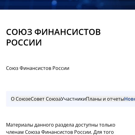
Новости
Мероприятия
СОЮЗ ФИНАНСИСТОВ
Материалы
РОССИИ
Обмен
опытом
Союз Финансистов России
Вступить
О Союзе
Совет Союза
Участники
Планы и отчеты
Нов
Материалы данного раздела доступны только
членам Союза Финансистов России. Для того