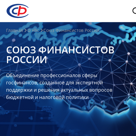
О
Главная
О нас
Союз Финансистов России
нас
СОЮЗ ФИНАНСИСТОВ
О
РОССИИ
СФР
Совет
Объединение профессионалов сферы
Союза
госфинансов, созданное для экспертной
Участники
поддержки и решения актуальных вопросов
бюджетной и налоговой политики
Планы
и
отчеты
Контакты