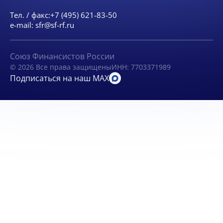
Тел. / факс:
+7 (495) 621-83-50
e-mail:
sfr@sf-rf.ru
Союз Финансистов России
© 2026 Все права защищены
ИНН: 7703371989
Подписаться на наш MAX