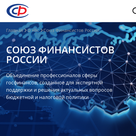
О
Главная
О нас
Союз Финансистов России
нас
СОЮЗ ФИНАНСИСТОВ
О
РОССИИ
СФР
Совет
Объединение профессионалов сферы
Союза
госфинансов, созданное для экспертной
Участники
поддержки и решения актуальных вопросов
бюджетной и налоговой политики
Планы
и
отчеты
Контакты