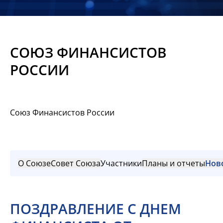
Новости
Мероприятия
СОЮЗ ФИНАНСИСТОВ
Материалы
РОССИИ
Обмен
опытом
Союз Финансистов России
Вступить
О Союзе
Совет Союза
Участники
Планы и отчеты
Нов
ПОЗДРАВЛЕНИЕ С ДНЕМ