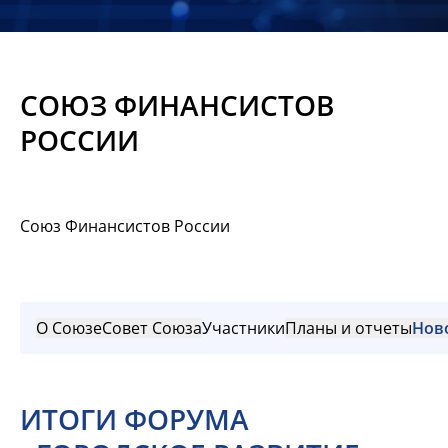
Новости
Мероприятия
СОЮЗ ФИНАНСИСТОВ
Материалы
РОССИИ
Обмен
опытом
Союз Финансистов России
Вступить
О Союзе
Совет Союза
Участники
Планы и отчеты
Нов
ИТОГИ ФОРУМА