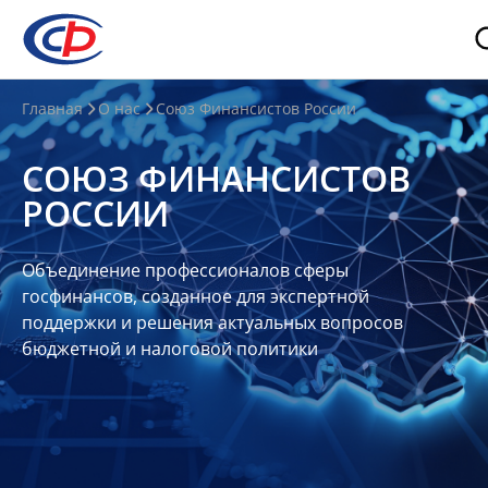
О
Главная
О нас
Союз Финансистов России
нас
СОЮЗ ФИНАНСИСТОВ
О
РОССИИ
СФР
Совет
Объединение профессионалов сферы
Союза
госфинансов, созданное для экспертной
Участники
поддержки и решения актуальных вопросов
бюджетной и налоговой политики
Планы
и
отчеты
Контакты