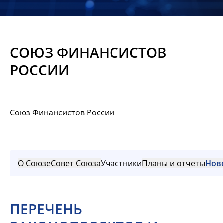
Новости
Мероприятия
СОЮЗ ФИНАНСИСТОВ
Материалы
РОССИИ
Обмен
опытом
Союз Финансистов России
Вступить
О Союзе
Совет Союза
Участники
Планы и отчеты
Нов
ПЕРЕЧЕНЬ