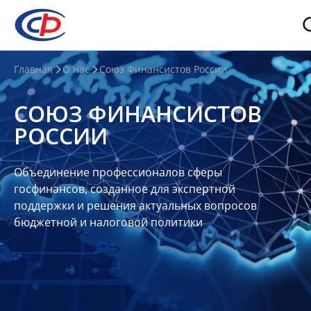
О
Главная
О нас
Союз Финансистов России
нас
СОЮЗ ФИНАНСИСТОВ
О
РОССИИ
СФР
Совет
Объединение профессионалов сферы
Союза
госфинансов, созданное для экспертной
Участники
поддержки и решения актуальных вопросов
бюджетной и налоговой политики
Планы
и
отчеты
Контакты