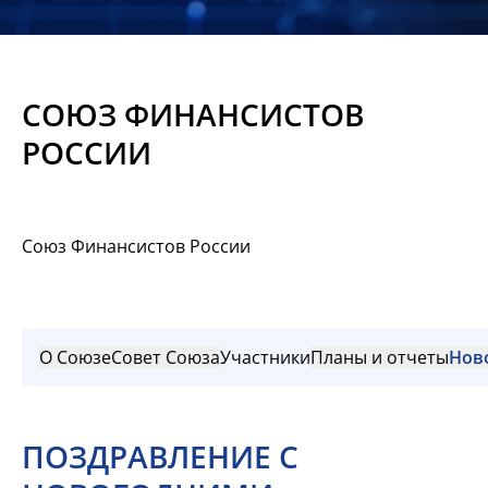
Новости
Мероприятия
СОЮЗ ФИНАНСИСТОВ
Материалы
РОССИИ
Обмен
опытом
Союз Финансистов России
Вступить
О Союзе
Совет Союза
Участники
Планы и отчеты
Нов
ПОЗДРАВЛЕНИЕ С