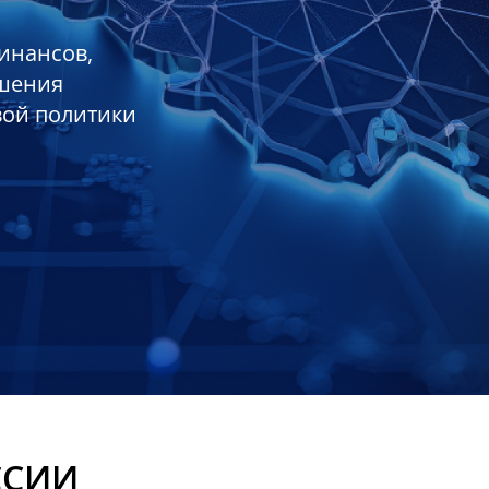
инансов,
ешения
вой политики
ССИИ