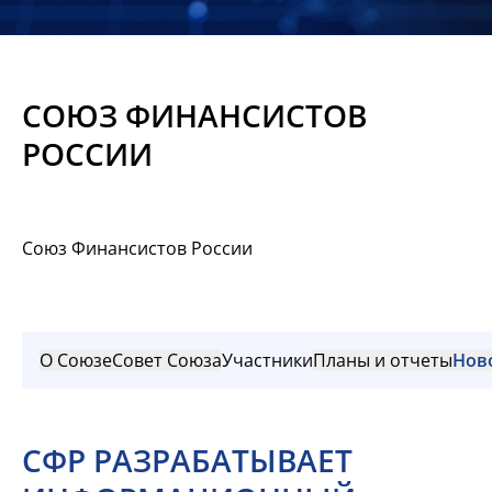
Новости
Мероприятия
СОЮЗ ФИНАНСИСТОВ
Материалы
РОССИИ
Обмен
опытом
Союз Финансистов России
Вступить
О Союзе
Совет Союза
Участники
Планы и отчеты
Нов
СФР РАЗРАБАТЫВАЕТ