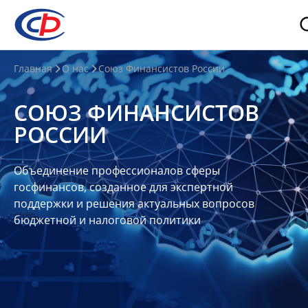
О
Главная
О нас
Союз Финансистов России
нас
СОЮЗ ФИНАНСИСТОВ
О
РОССИИ
СФР
Совет
Объединение профессионалов сферы
Союза
госфинансов, созданное для экспертной
Участники
поддержки и решения актуальных вопросов
бюджетной и налоговой политики
Планы
и
отчеты
Контакты