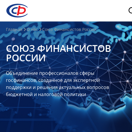
О
Главная
О нас
Союз Финансистов России
нас
СОЮЗ ФИНАНСИСТОВ
О
РОССИИ
СФР
Совет
Объединение профессионалов сферы
Союза
госфинансов, созданное для экспертной
Участники
поддержки и решения актуальных вопросов
бюджетной и налоговой политики
Планы
и
отчеты
Контакты