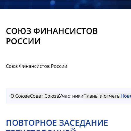
Новости
Мероприятия
СОЮЗ ФИНАНСИСТОВ
Материалы
РОССИИ
Обмен
опытом
Союз Финансистов России
Вступить
О Союзе
Совет Союза
Участники
Планы и отчеты
Нов
ПОВТОРНОЕ ЗАСЕДАНИЕ