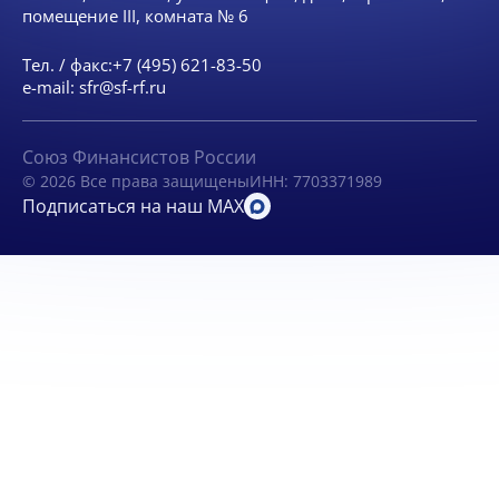
помещение III, комната № 6
Тел. / факс:
+7 (495) 621-83-50
e-mail:
sfr@sf-rf.ru
Союз Финансистов России
© 2026 Все права защищены
ИНН: 7703371989
Подписаться на наш MAX