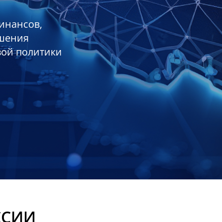
инансов,
ешения
вой политики
ССИИ