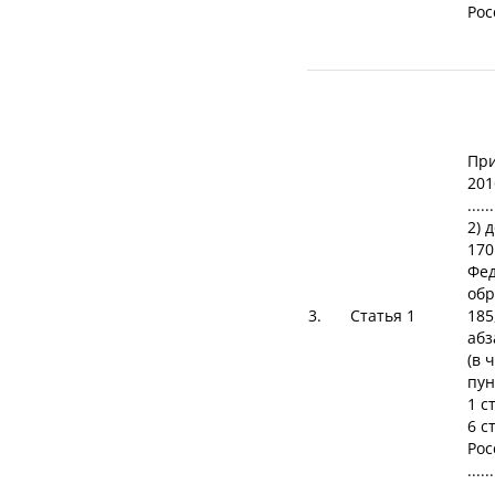
Рос
При
201
......
2) 
170
Фед
обр
3.
Статья 1
185
абз
(в 
пун
1 с
6 с
Рос
......