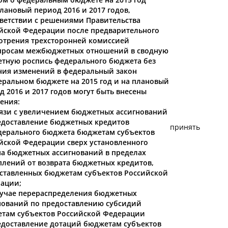
плановый период 2016 и 2017 годов,
тветствии с решениями Правительства
йской Федерации после предварительного
отрения трехсторонней комиссией
просам межбюджетных отношений в сводную
тную роспись федерального бюджета без
ния изменений в федеральный закон
еральном бюджете на 2015 год и на плановый
д 2016 и 2017 годов могут быть внесены
ения:
связи с увеличением бюджетных ассигнований
едоставление бюджетных кредитов
принять
дерального бюджета бюджетам субъектов
йской Федерации сверх установленного
а бюджетных ассигнований в пределах
плений от возврата бюджетных кредитов,
ставленных бюджетам субъектов Российской
ации;
случае перераспределения бюджетных
нований по предоставлению субсидий
там субъектов Российской Федерации
едоставление дотаций бюджетам субъектов