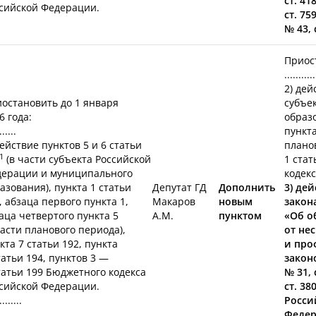
ст. 41
сийской Федерации.
ст. 75
№ 43, 
Приост
...........
2) дей
остановить до 1 января
субъе
6 года:
образо
......
пункта
действие пунктов 5 и 6 статьи
планов
1
(в части субъекта Российской
1 стат
ерации и муниципального
кодек
азования), пункта 1 статьи
Депутат ГД
Дополнить
3) де
, абзаца первого пункта 1,
Макаров
новым
закон
аца четвертого пункта 5
А.М.
пунктом
«Об о
части планового периода),
от не
кта 7 статьи 192, пункта
и про
татьи 194, пунктов 3 —
закон
татьи 199 Бюджетного кодекса
№ 31, 
сийской Федерации.
ст. 3
........
Росси
Федер