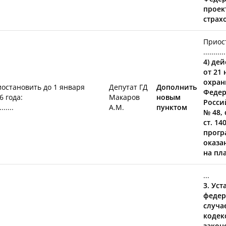
проек
страх
Приост
...........
4) де
от 21
охран
остановить до 1 января
Депутат ГД
Дополнить
Федер
6 года:
Макаров
новым
Росси
.......
А.М.
пунктом
№ 48, 
ст. 14
прогр
оказа
на пл
...
3. Ус
федер
случа
кодек
закон