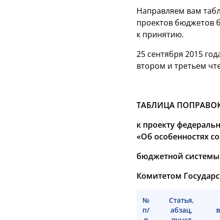
Направляем вам табл
проектов бюджетов б
к принятию.
25 сентября 2015 го
втором и третьем чт
ТАБЛИЦА ПОПРАВОК
к проекту федераль
«Об особенностях
со
бюджетной системы 
Комитетом Государс
№
Статья,
п/
абзац,
п
пункт