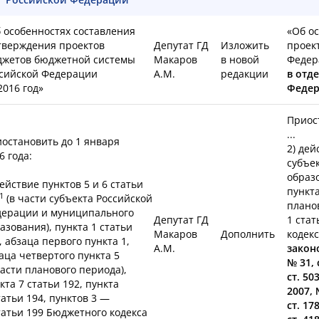
 особенностях составления
«Об о
тверждения проектов
Депутат ГД
Изложить
проек
жетов бюджетной системы
Макаров
в новой
Федер
сийской Федерации
А.М.
редакции
в отд
2016 год»
Феде
Приост
...
остановить до 1 января
2) дей
6 года:
субъе
образо
действие пунктов 5 и 6 статьи
пункта
1
(в части субъекта Российской
планов
ерации и муниципального
Депутат ГД
1 стат
азования), пункта 1 статьи
Макаров
Дополнить
кодек
, абзаца первого пункта 1,
А.М.
закон
аца четвертого пункта 5
№ 31, 
части планового периода),
ст. 50
кта 7 статьи 192, пункта
2007, 
татьи 194, пунктов 3 —
ст. 17
татьи 199 Бюджетного кодекса