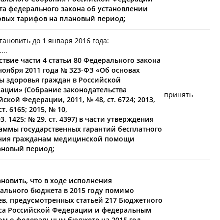
та федерального закона об установлении
овых тарифов на плановый период;
ановить до 1 января 2016 года:
....
йствие части 4 статьи 80 Федерального закона
 ноября 2011 года №
323-ФЗ
«Об основах
ы здоровья граждан в Российской
ации» (Собрание законодательства
принять
йской Федерации, 2011, № 48, ст. 6724
; 2013,
ст. 6165; 2015, № 10,
03, 1425; № 29, ст. 4397) в части утверждения
аммы государственных гарантий бесплатного
ния гражданам медицинской помощи
ановый период;
тановить, что в ходе исполнения
ального бюджета в 2015 году помимо
ев, предусмотренных статьей 217 Бюджетного
са Российской Федерации и федеральным
ом о федеральным бюджете на 2015 год