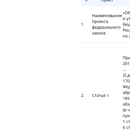
«Об
Наименование
и у
проекта
1.
бюд
федерального
Рос
закона
на 
При
201
...
2) 
170
Фед
обр
2.
Статья 1
185
абз
(в 
пун
1 с
6 с