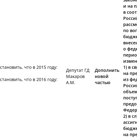
и на 
в соо
Росси
рассм
по во
бюдже
внесе
о фед
перио
измен
Установить, что в 2015 году:
1) в 
Депутат ГД
Дополнить
на пр
Макаров
новой
Установить, что в 2016 году:
из фе
А.М.
частью
Росси
объем
посту
предо
Федер
2) в 
ассиг
бюдже
на пр