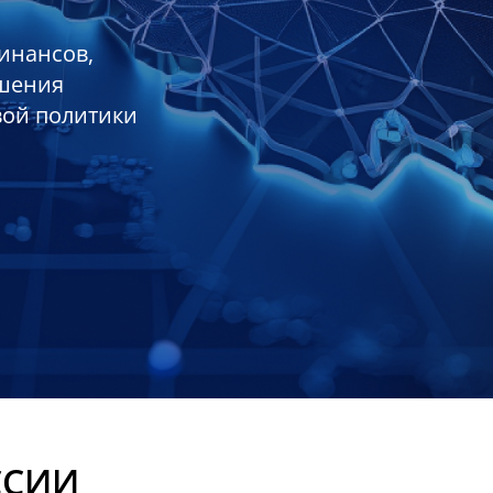
инансов,
ешения
вой политики
ССИИ