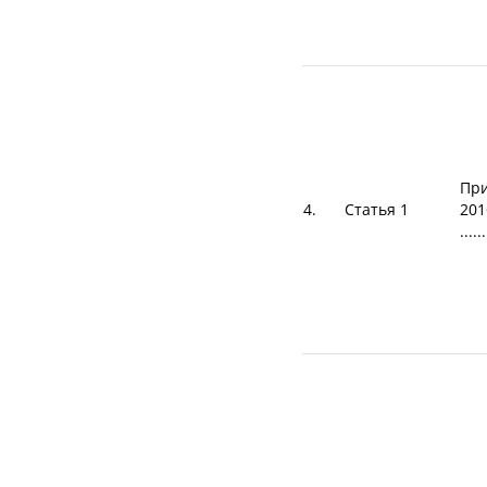
При
4.
Статья 1
201
......