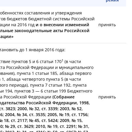
собенностях составления и утверждения
тов бюджетов бюджетной системы Российской
ации на 2016 год
и о внесении изменений
принять
ельные законодательные акты Российской
рации»
ановить до 1 января 2016 года:
1
ствие пунктов 5 и 6 статьи 170
(в части
кта Российской Федерации и муниципального
вания), пункта 1 статьи 185, абзаца первого
 1, абзаца четвертого пункта 5 (в части
ого периода), пункта 7 статьи 192, пункта
ьи 194, пунктов 3 — 6 статьи 199 Бюджетного
са Российской Федерации
(Собрание
принять
одательства Российской Федерации, 1998,
ст. 3823; 2000, № 32, ст. 3339; 2003, № 52,
36; 2004, № 34, ст. 3535; 2005, № 19, ст. 1756;
№ 18, ст. 2117; № 45, ст. 5424; 2009, № 15,
80; № 29, ст. 3629; 2010, № 19, ст. 2291; № 31,