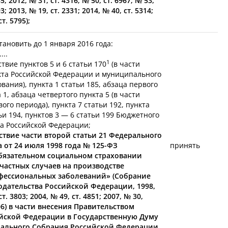
85; 2012, № 31, ст. 4316; № 50, ст. 6967; № 53,
93; 2013, № 19, ст. 2331; 2014, № 40, ст. 5314;
ст. 5795);
ановить до 1 января 2016 года:
....
1
ствие пунктов 5 и 6 статьи 170
(в части
кта Российской Федерации и муниципального
вания), пункта 1 статьи 185, абзаца первого
 1, абзаца четвертого пункта 5 (в части
ого периода), пункта 7 статьи 192, пункта
ьи 194, пунктов 3 — 6 статьи 199 Бюджетного
са Российской Федерации;
йствие части второй статьи 21 Федерального
а от 24 июля 1998 года №
125-ФЗ
принять
бязательном социальном страховании
счастных случаев на производстве
фессиональных заболеваний» (Собрание
одательства Российской Федерации, 1998,
ст. 3803; 2004, № 49, ст. 4851; 2007, № 30,
806) в части внесения Правительством
йской Федерации в Государственную Думу
ального Собрания Российской Федерации