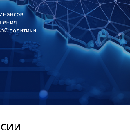
инансов,
ешения
вой политики
ССИИ