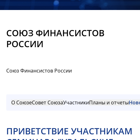
Новости
Мероприятия
СОЮЗ ФИНАНСИСТОВ
Материалы
РОССИИ
Обмен
опытом
Союз Финансистов России
Вступить
О Союзе
Совет Союза
Участники
Планы и отчеты
Нов
ПРИВЕТСТВИЕ УЧАСТНИКАМ