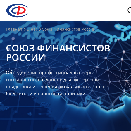
О
Главная
О нас
Союз Финансистов России
нас
СОЮЗ ФИНАНСИСТОВ
О
РОССИИ
СФР
Совет
Объединение профессионалов сферы
Союза
госфинансов, созданное для экспертной
Участники
поддержки и решения актуальных вопросов
бюджетной и налоговой политики
Планы
и
отчеты
Контакты