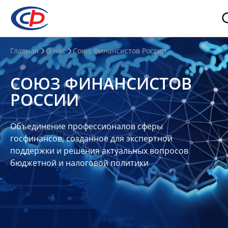
О
Главная
О нас
Союз Финансистов России
нас
СОЮЗ ФИНАНСИСТОВ
О
РОССИИ
СФР
Совет
Объединение профессионалов сферы
Союза
госфинансов, созданное для экспертной
Участники
поддержки и решения актуальных вопросов
бюджетной и налоговой политики
Планы
и
отчеты
Контакты