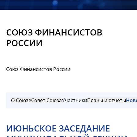
Новости
Мероприятия
СОЮЗ ФИНАНСИСТОВ
Материалы
РОССИИ
Обмен
опытом
Союз Финансистов России
Вступить
О Союзе
Совет Союза
Участники
Планы и отчеты
Нов
ИЮНЬСКОЕ ЗАСЕДАНИЕ