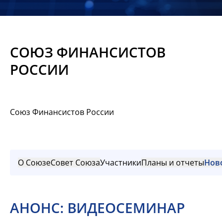
Новости
Мероприятия
СОЮЗ ФИНАНСИСТОВ
Материалы
РОССИИ
Обмен
опытом
Союз Финансистов России
Вступить
О Союзе
Совет Союза
Участники
Планы и отчеты
Нов
АНОНС: ВИДЕОСЕМИНАР