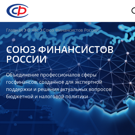
О
Главная
О нас
Союз Финансистов России
нас
СОЮЗ ФИНАНСИСТОВ
О
РОССИИ
СФР
Совет
Объединение профессионалов сферы
Союза
госфинансов, созданное для экспертной
Участники
поддержки и решения актуальных вопросов
бюджетной и налоговой политики
Планы
и
отчеты
Контакты