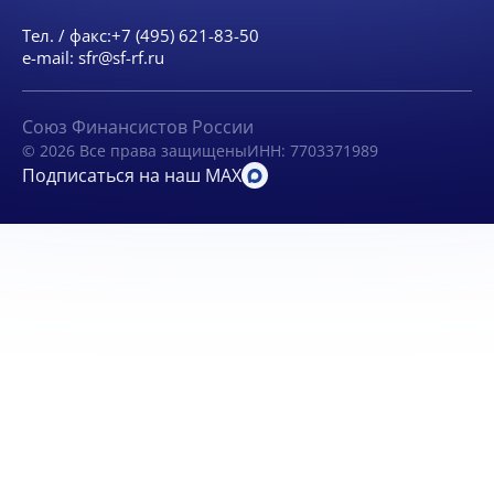
Тел. / факс:
+7 (495) 621-83-50
e-mail:
sfr@sf-rf.ru
Союз Финансистов России
© 2026 Все права защищены
ИНН: 7703371989
Подписаться на наш MAX