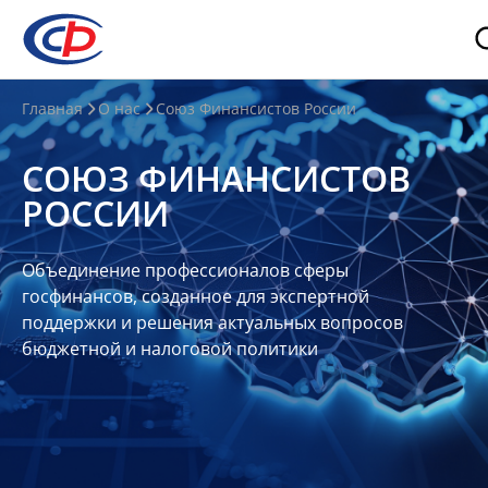
О
Главная
О нас
Союз Финансистов России
нас
СОЮЗ ФИНАНСИСТОВ
О
РОССИИ
СФР
Совет
Объединение профессионалов сферы
Союза
госфинансов, созданное для экспертной
Участники
поддержки и решения актуальных вопросов
бюджетной и налоговой политики
Планы
и
отчеты
Контакты