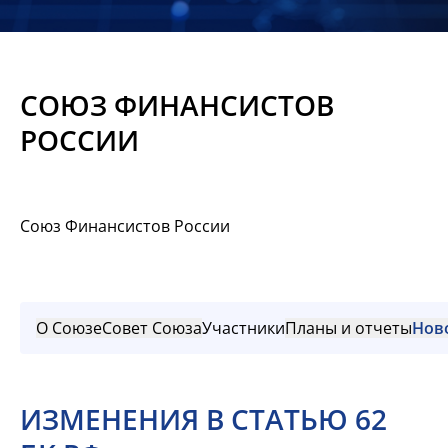
Новости
Мероприятия
СОЮЗ ФИНАНСИСТОВ
Материалы
РОССИИ
Обмен
опытом
Союз Финансистов России
Вступить
О Союзе
Совет Союза
Участники
Планы и отчеты
Нов
ИЗМЕНЕНИЯ В СТАТЬЮ 62