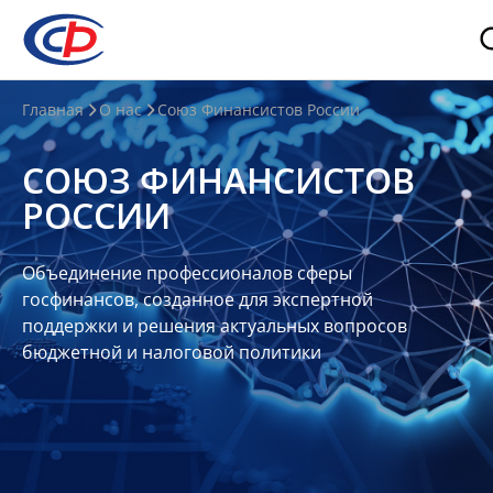
О
Главная
О нас
Союз Финансистов России
нас
СОЮЗ ФИНАНСИСТОВ
О
РОССИИ
СФР
Совет
Объединение профессионалов сферы
Союза
госфинансов, созданное для экспертной
Участники
поддержки и решения актуальных вопросов
бюджетной и налоговой политики
Планы
и
отчеты
Контакты