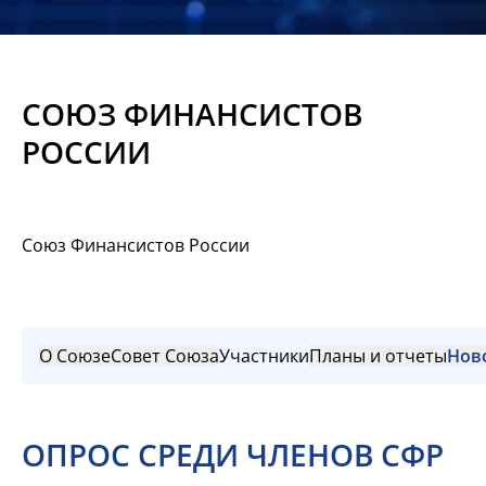
Новости
Мероприятия
СОЮЗ ФИНАНСИСТОВ
Материалы
РОССИИ
Обмен
опытом
Союз Финансистов России
Вступить
О Союзе
Совет Союза
Участники
Планы и отчеты
Нов
ОПРОС СРЕДИ ЧЛЕНОВ СФР