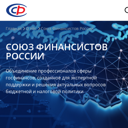
О
Главная
О нас
Союз Финансистов России
нас
СОЮЗ ФИНАНСИСТОВ
О
РОССИИ
СФР
Совет
Объединение профессионалов сферы
Союза
госфинансов, созданное для экспертной
Участники
поддержки и решения актуальных вопросов
бюджетной и налоговой политики
Планы
и
отчеты
Контакты