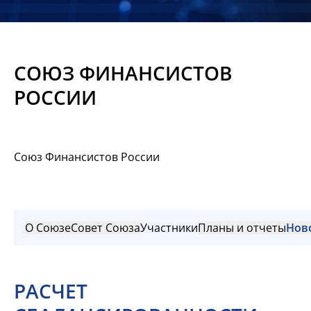
Новости
Мероприятия
СОЮЗ ФИНАНСИСТОВ
Материалы
РОССИИ
Обмен
опытом
Союз Финансистов России
Вступить
О Союзе
Совет Союза
Участники
Планы и отчеты
Нов
РАСЧЕТ