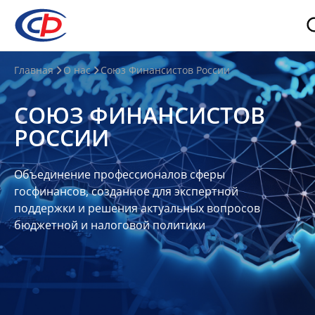
О
Главная
О нас
Союз Финансистов России
нас
СОЮЗ ФИНАНСИСТОВ
О
РОССИИ
СФР
Совет
Объединение профессионалов сферы
Союза
госфинансов, созданное для экспертной
Участники
поддержки и решения актуальных вопросов
бюджетной и налоговой политики
Планы
и
отчеты
Контакты