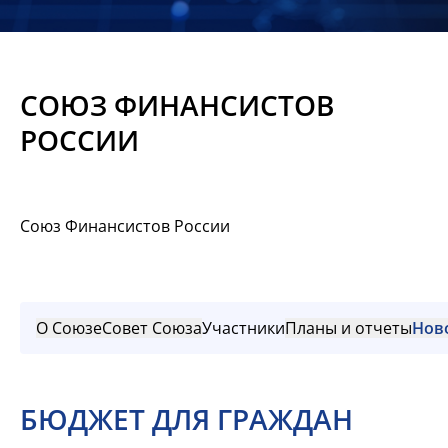
Новости
Мероприятия
СОЮЗ ФИНАНСИСТОВ
Материалы
РОССИИ
Обмен
опытом
Союз Финансистов России
Вступить
О Союзе
Совет Союза
Участники
Планы и отчеты
Нов
БЮДЖЕТ ДЛЯ ГРАЖДАН