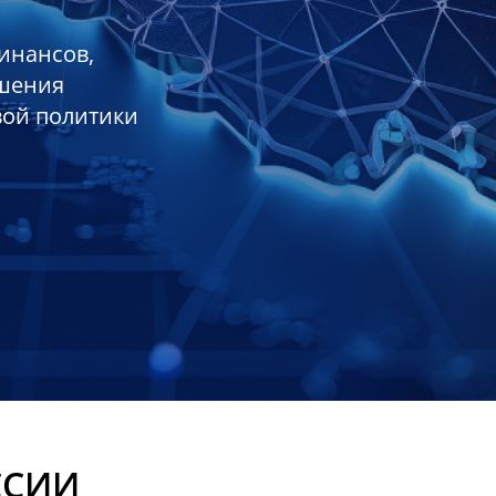
инансов,
ешения
вой политики
ССИИ