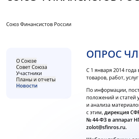
Союз Финансистов России
ОПРОС ЧЛ
О Союзе
Совет Союза
С 1 января 2014 года
Участники
товаров, работ, услу
Планы и отчеты
Новости
По информации, пост
положений и статей 
и анализа материало
с этим,
дирекция СФР
№
44-ФЗ в
аппарат Н
zolot@sfinros.ru.