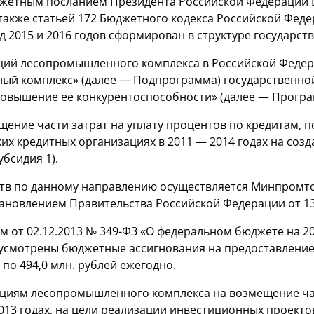
джетным посланием Президента Российской Федерации В
также статьей 172 Бюджетного кодекса Российской Фед
д 2015 и 2016 годов сформирован в структуре государст
ций лесопромышленного комплекса в Российской Федер
ый комплекс» (далее — Подпрограмма) государственно
овышение ее конкурентоспособности» (далее — Програ
ещение части затрат на уплату процентов по кредитам
ких кредитных организациях в 2011 — 2014 годах на соз
убсидия 1).
тв по данному направлению осуществляется Минпромто
новлением Правительства Российской Федерации от 13.
 от 02.12.2013 №
349-ФЗ
«О федеральном бюджете на 201
усмотрены бюджетные ассигнования на предоставление С
— по 494,0 млн. рублей ежегодно.
ациям лесопромышленного комплекса на возмещение час
013 годах,
на цели реализации инвестиционных проекто