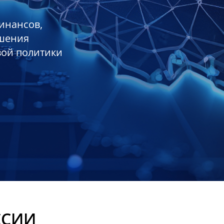
инансов,
ешения
вой политики
ССИИ