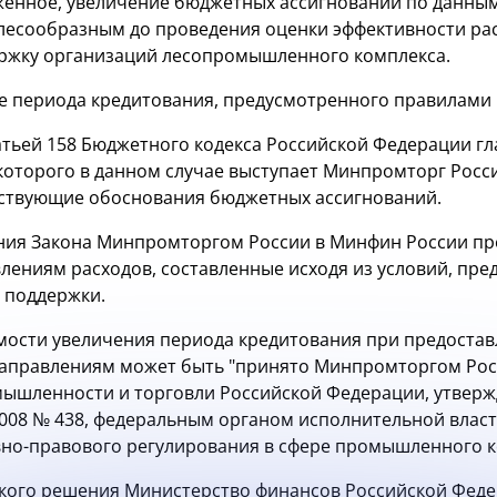
енное, увеличение бюджетных ассигнований по данным
лесообразным до проведения оценки эффективности ра
держку организаций лесопромышленного комплекса.
е периода кредитования, предусмотренного правилами 
татьей 158 Бюджетного кодекса Российской Федерации г
 которого в данном случае выступает Минпромторг Рос
тствующие обоснования бюджетных ассигнований.
ния Закона Минпромторгом России в Минфин России пр
лениям расходов, составленные исходя из условий, пр
 поддержки.
ости увеличения периода кредитования при предостав
аправлениям может быть "принято Минпромторгом Росс
мышленности и торговли Российской Федерации, утвер
2008 № 438, федеральным органом исполнительной власт
но-правового регулирования в сфере промышленного к
акого решения Министерство финансов Российской Феде