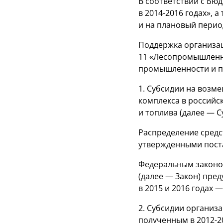
В соответствии с Бю
в
2014-2016 годах»,
а 
и на плановый перио
Поддержка организа
11 «Лесопромышленн
промышленности и п
1. Субсидии на возм
комплекса в российс
и топлива (далее — С
Распределение средс
утвержденными поста
Федеральным законом
(далее — Закон) пред
в 2015 и 2016 годах 
2. Субсидии организ
полученным в
2012-2