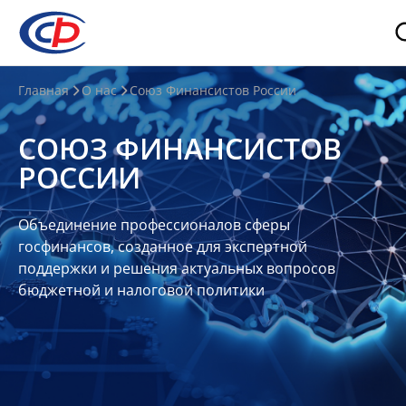
О
Главная
О нас
Союз Финансистов России
нас
СОЮЗ ФИНАНСИСТОВ
О
РОССИИ
СФР
Совет
Объединение профессионалов сферы
Союза
госфинансов, созданное для экспертной
Участники
поддержки и решения актуальных вопросов
бюджетной и налоговой политики
Планы
и
отчеты
Контакты