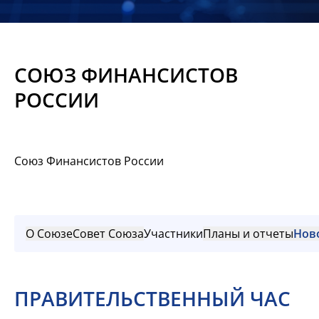
Новости
Мероприятия
СОЮЗ ФИНАНСИСТОВ
Материалы
РОССИИ
Обмен
опытом
Союз Финансистов России
Вступить
О Союзе
Совет Союза
Участники
Планы и отчеты
Нов
ПРАВИТЕЛЬСТВЕННЫЙ ЧАС