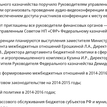
ьного казначейства поручило Руководителям управлен
и организовать проведение аудио-видеоконференции в
беспечением доступа участников конференции к месту е
ут приглашены все руководители финансовых органов 
аправленным Советом НП «СФР» Федеральному казначей
ренции планируются выступления заместителя Министр
ента межбюджетных отношений Ерошкиной Л.А., Директ
В., Директора департамента бюджетной политики в сфер
и агропромышленного комплекса Кузина И.Р., Директо
стителя Руководителя Федерального казначейства Деми
 к формированию межбюджетных отношений в
2014-2016
говом законодательстве на
2014-2015 годы;
й политике в
2014-2016 годах;
кассового обслуживания бюджетов субъектов РФ и мун