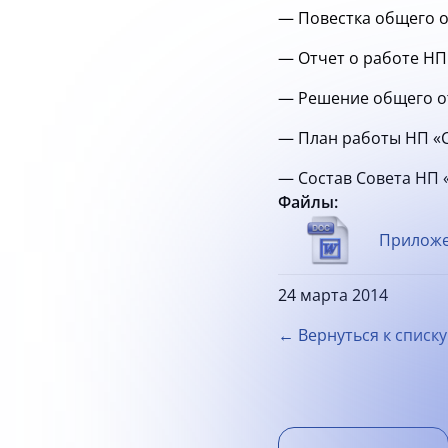
— Повестка общего о
— Отчет о работе НП 
— Решение общего о
— План работы НП «С
— Состав Совета НП 
Файлы:
Приложен
24 марта 2014
← Вернуться к списку