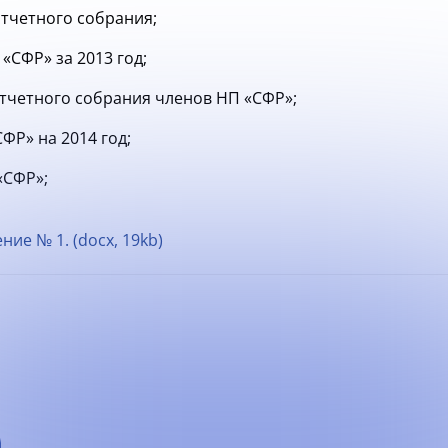
тчетного собрания;
«СФР» за 2013 год;
тчетного собрания членов НП «СФР»;
ФР» на 2014 год;
«СФР»;
ие № 1. (docx, 19kb)