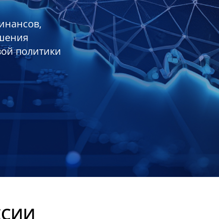
инансов,
ешения
вой политики
ССИИ