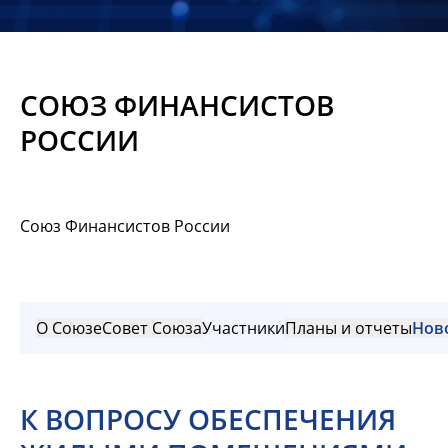
Новости
Мероприятия
СОЮЗ ФИНАНСИСТОВ
Материалы
РОССИИ
Обмен
опытом
Союз Финансистов России
Вступить
О Союзе
Совет Союза
Участники
Планы и отчеты
Нов
К ВОПРОСУ ОБЕСПЕЧЕНИЯ