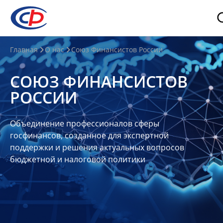
О
Главная
О нас
Союз Финансистов России
нас
СОЮЗ ФИНАНСИСТОВ
О
РОССИИ
СФР
Совет
Объединение профессионалов сферы
Союза
госфинансов, созданное для экспертной
Участники
поддержки и решения актуальных вопросов
бюджетной и налоговой политики
Планы
и
отчеты
Контакты