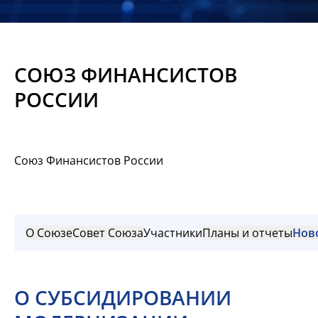
Новости
Мероприятия
СОЮЗ ФИНАНСИСТОВ
Материалы
РОССИИ
Обмен
опытом
Союз Финансистов России
Вступить
О Союзе
Совет Союза
Участники
Планы и отчеты
Нов
О СУБСИДИРОВАНИИ