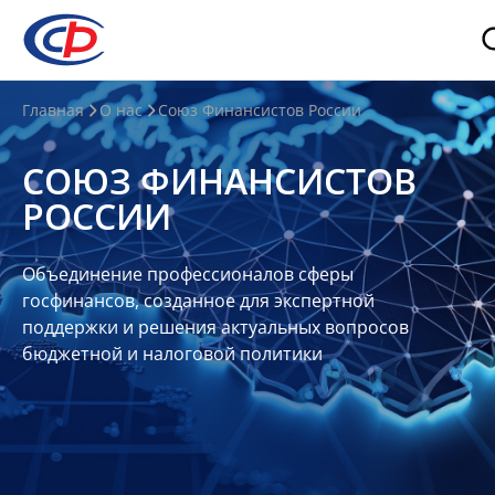
О
Главная
О нас
Союз Финансистов России
нас
СОЮЗ ФИНАНСИСТОВ
О
РОССИИ
СФР
Совет
Объединение профессионалов сферы
Союза
госфинансов, созданное для экспертной
Участники
поддержки и решения актуальных вопросов
бюджетной и налоговой политики
Планы
и
отчеты
Контакты