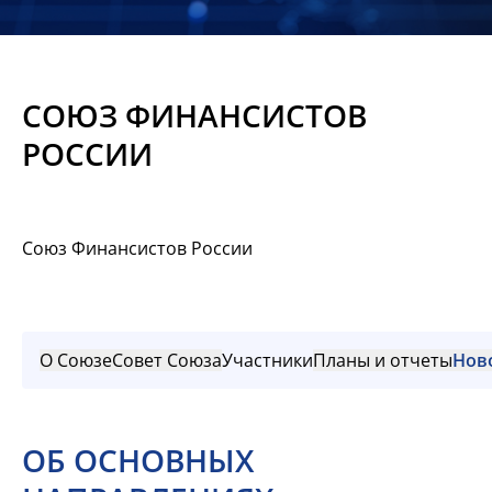
Новости
Мероприятия
СОЮЗ ФИНАНСИСТОВ
Материалы
РОССИИ
Обмен
опытом
Союз Финансистов России
Вступить
О Союзе
Совет Союза
Участники
Планы и отчеты
Нов
ОБ ОСНОВНЫХ