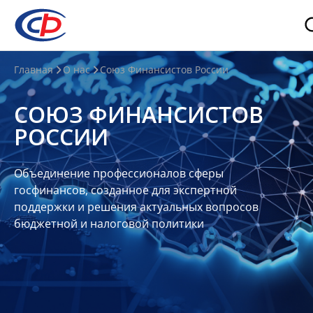
О
Главная
О нас
Союз Финансистов России
нас
СОЮЗ ФИНАНСИСТОВ
О
РОССИИ
СФР
Совет
Объединение профессионалов сферы
Союза
госфинансов, созданное для экспертной
Участники
поддержки и решения актуальных вопросов
бюджетной и налоговой политики
Планы
и
отчеты
Контакты