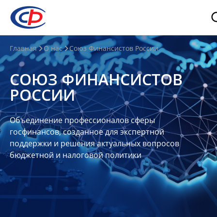
О
Главная
О нас
Союз Финансистов России
нас
СОЮЗ ФИНАНСИСТОВ
О
РОССИИ
СФР
Совет
Объединение профессионалов сферы
Союза
госфинансов, созданное для экспертной
Участники
поддержки и решения актуальных вопросов
бюджетной и налоговой политики
Планы
и
отчеты
Контакты