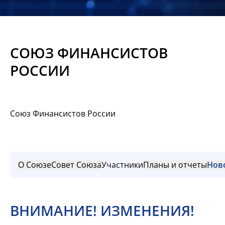
Новости
Мероприятия
СОЮЗ ФИНАНСИСТОВ
Материалы
РОССИИ
Обмен
опытом
Союз Финансистов России
Вступить
О Союзе
Совет Союза
Участники
Планы и отчеты
Нов
ВНИМАНИЕ! ИЗМЕНЕНИЯ!