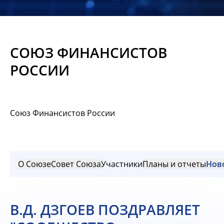
Новости
Мероприятия
СОЮЗ ФИНАНСИСТОВ
Материалы
РОССИИ
Обмен
опытом
Союз Финансистов России
Вступить
О Союзе
Совет Союза
Участники
Планы и отчеты
Нов
В.Д. ДЗГОЕВ ПОЗДРАВЛЯЕТ