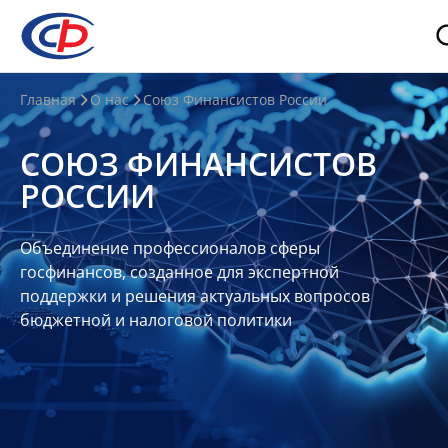
О
Главная
О нас
Союз Финансистов России
нас
СОЮЗ ФИНАНСИСТОВ
О
РОССИИ
СФР
Совет
Объединение профессионалов сферы
Союза
госфинансов, созданное для экспертной
Участники
поддержки и решения актуальных вопросов
бюджетной и налоговой политики
Планы
и
отчеты
Контакты