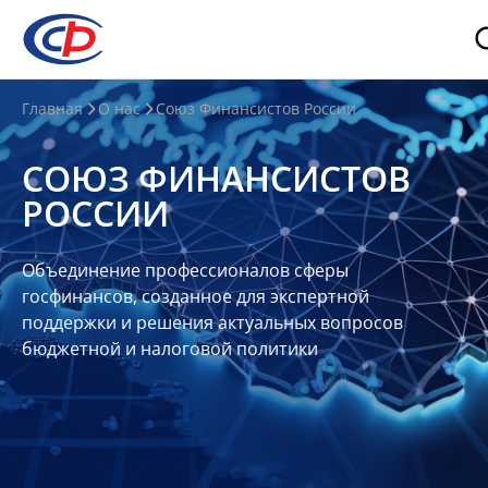
О
Главная
О нас
Союз Финансистов России
нас
СОЮЗ ФИНАНСИСТОВ
О
РОССИИ
СФР
Совет
Объединение профессионалов сферы
Союза
госфинансов, созданное для экспертной
Участники
поддержки и решения актуальных вопросов
бюджетной и налоговой политики
Планы
и
отчеты
Контакты