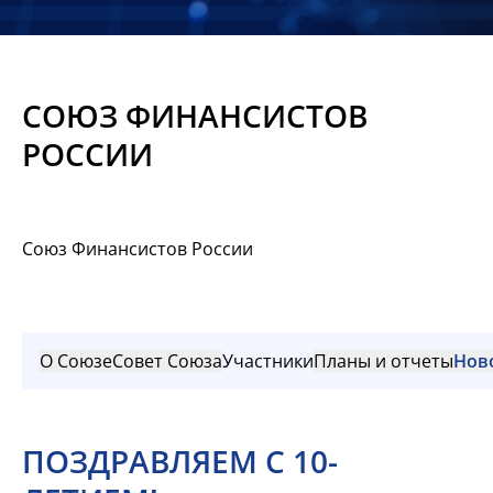
Новости
Мероприятия
СОЮЗ ФИНАНСИСТОВ
Материалы
РОССИИ
Обмен
опытом
Союз Финансистов России
Вступить
О Союзе
Совет Союза
Участники
Планы и отчеты
Нов
ПОЗДРАВЛЯЕМ С 10-