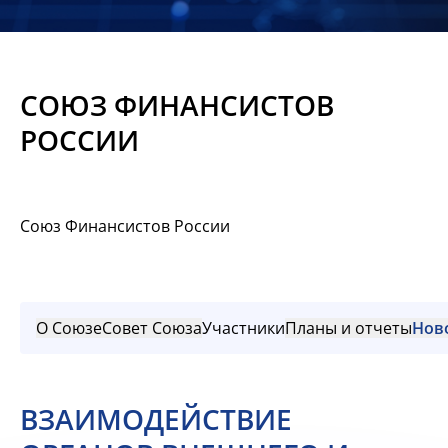
Новости
Мероприятия
СОЮЗ ФИНАНСИСТОВ
Материалы
РОССИИ
Обмен
опытом
Союз Финансистов России
Вступить
О Союзе
Совет Союза
Участники
Планы и отчеты
Нов
ВЗАИМОДЕЙСТВИЕ