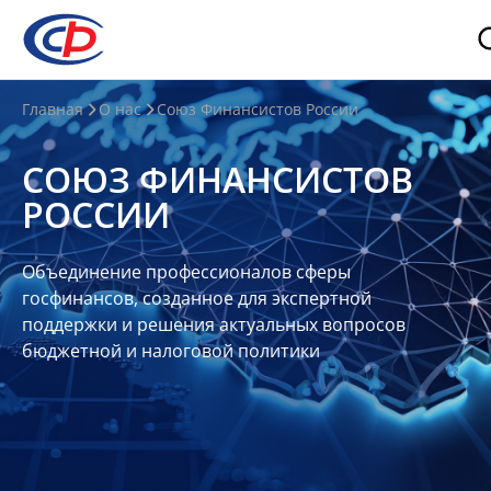
О
Главная
О нас
Союз Финансистов России
нас
СОЮЗ ФИНАНСИСТОВ
О
РОССИИ
СФР
Совет
Объединение профессионалов сферы
Союза
госфинансов, созданное для экспертной
Участники
поддержки и решения актуальных вопросов
бюджетной и налоговой политики
Планы
и
отчеты
Контакты