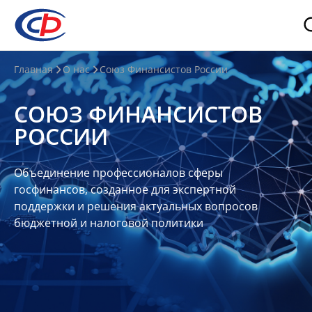
О
Главная
О нас
Союз Финансистов России
нас
СОЮЗ ФИНАНСИСТОВ
О
РОССИИ
СФР
Совет
Объединение профессионалов сферы
Союза
госфинансов, созданное для экспертной
Участники
поддержки и решения актуальных вопросов
бюджетной и налоговой политики
Планы
и
отчеты
Контакты