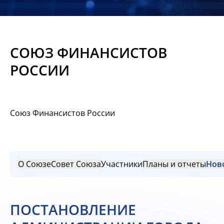
Новости
Мероприятия
СОЮЗ ФИНАНСИСТОВ
Материалы
РОССИИ
Обмен
опытом
Союз Финансистов России
Вступить
О Союзе
Совет Союза
Участники
Планы и отчеты
Нов
ПОСТАНОВЛЕНИЕ