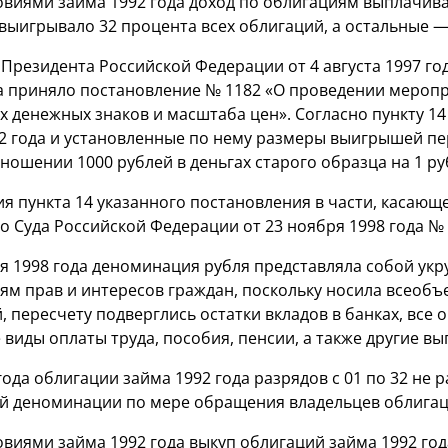
ловиями займа 1992 года доход по облигациям выплачив
 выигрывало 32 процента всех облигаций, а остальные 
 Президента Российской Федерации от 4 августа 1997 г
да приняло постановление № 1182 «О проведении мероп
х денежных знаков и масштаба цен». Согласно пункту 1
2 года и установленные по нему размеры выигрышей пер
ношении 1000 рублей в деньгах старого образца на 1 руб
я пункта 14 указанного постановления в части, касающ
 Суда Российской Федерации от 23 ноября 1998 года №
я 1998 года деноминация рубля представляла собой ук
ям прав и интересов граждан, поскольку носила всео
 пересчету подверглись остатки вкладов в банках, все
е виды оплаты труда, пособия, пенсии, а также другие вы
года облигации займа 1992 года разрядов с 01 по 32 не 
й деноминации по мере обращения владельцев облигац
овиями займа 1992 года выкуп облигаций займа 1992 год