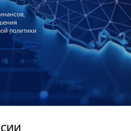
инансов,
ешения
вой политики
ССИИ