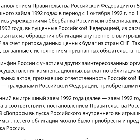
становлением Правительства Российской Федерации от 5 
ого займа 1992 года» в период с 1 октября 1992 г. по 
ались учреждениями Сбербанка России или обменивалис
992 года, выпущенные Российской Федерацией, из расче
изъятых из обращения облигаций внутреннего выигрышн
 за счет притока данных ценных бумаг из стран СНГ. Т
 связанные с исполнением признанных обязательств по
инфин России с участием других заинтересованных орг
осуществления компенсационных выплат по облигациям 
льных актов, признавших ответственность Российской 
— гражданами Российской Федерации, приобретшими об
нний выигрышный заем 1992 года (далее — заем 1992 год
ода в соответствии с постановлением Правительства Рос
549 «Вопросы выпуска Российского внутреннего выигрышн
я, т.е. его облигации можно было приобрести и предъ
а России.