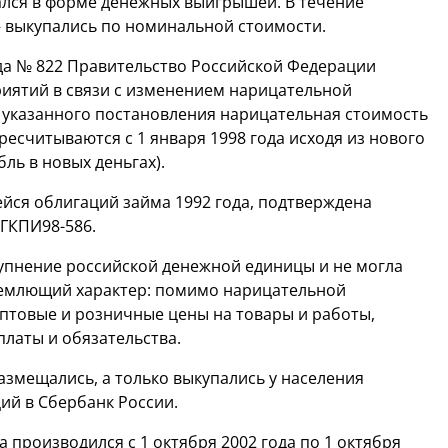
ался в форме денежных выигрышей. В течение
— выкупались по номинальной стоимости.
ода № 822 Правительство Российской Федерации
риятий в связи с изменением нарицательной
4 указанного постановления нарицательная стоимость
есчитываются с 1 января 1998 года исходя из нового
ль в новых деньгах).
ейся облигаций займа 1992 года, подтверждена
 ГКПИ98-586.
рупнение российской денежной единицы и не могла
бъемлющий характер: помимо нарицательной
 оптовые и розничные цены на товары и работы,
платы и обязательства.
размещались, а только выкупались у населения
ий в Сбербанк России.
а производился с 1 октября 2002 года по 1 октября