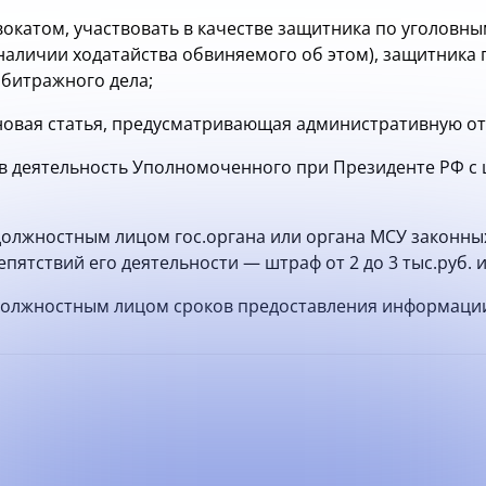
двокатом, участвовать в качестве защитника по уголов
наличии ходатайства обвиняемого об этом), защитника
битражного дела;
новая статья, предусматривающая административную от
в деятельность Уполномоченного при Президенте РФ с
должностным лицом гос.органа или органа МСУ законн
пятствий его деятельности — штраф от 2 до 3 тыс.руб. ил
должностным лицом сроков предоставления информаци
.