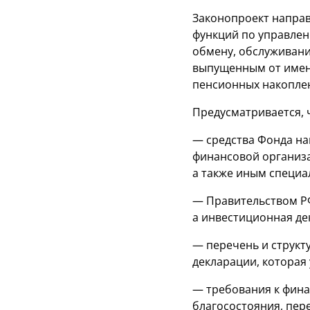
Законопроект напра
функций по управлен
обмену, обслуживани
выпущенным от имени
пенсионных накопле
Предусматривается, 
— средства Фонда на
финансовой организа
а также иным специ
— Правительством РФ
а инвестиционная д
— перечень и структ
декларации, котора
— требования к фина
благосостояния, пер