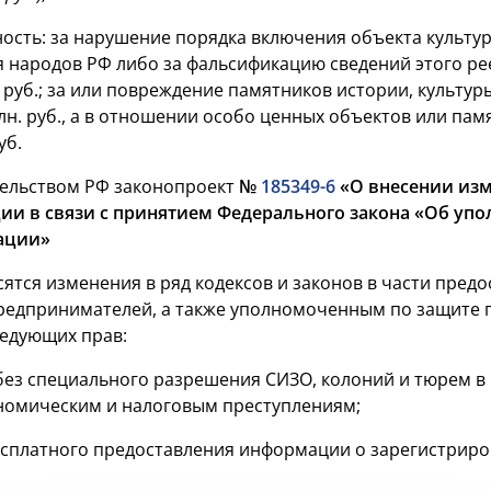
ность: за нарушение порядка включения объекта культур
я народов РФ либо за фальсификацию сведений этого ре
н. руб.; за или повреждение памятников истории, культур
 млн. руб., а в отношении особо ценных объектов или п
уб.
ельством РФ законопроект
№
185349-6
«О внесении из
ии в связи с принятием Федерального закона «Об уп
ации»
ятся изменения в ряд кодексов и законов в части пре
редпринимателей, а также уполномоченным по защите 
едующих прав:
ез специального разрешения СИЗО, колоний и тюрем в
номическим и налоговым преступлениям;
сплатного предоставления информации о зарегистриро