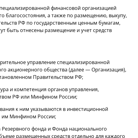
 специализированной финансовой организацией
о благосостояния, а также по размещению, выкупу,
тельств РФ по государственным ценным бумагам,
ут быть отнесены размещение и учет средств
верительное управление специализированной
го акционерного общества (далее — Организация),
становленном Правительством РФ;
ура и компетенция органов управления,
ством РФ или Минфином России;
ования к ним указываются в инвестиционной
м им Минфином России;
а Резервного фонда и Фонда национального
объеме размещенных средств отдельно для каждого