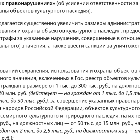
ых правонарушениях»
(об усилении ответственности за
аны объектов культурного наследия).
длагается существенно увеличить размеры администра
ования и охраны объектов культурного наследия, предо
трафы за указанные нарушения, совершенные в отношен
ального) значения, а также ввести санкции за уничтоже
бований сохранения, использования и охраны объектов 
ного значения, включенных в Гос. реестр объектов куль
раждан в размере от 1 тыс. до 300 тыс. руб., на должнос
20 млн. руб.
(действует — на граждан от 1 тыс. до 1,5 ты
тыс. до 30 тыс. руб.);
за совершение указанных правонар
я народов Российской Федерации, объектов культурного 
всемирного культурного и природного наследия, на их 
. руб., на должностных лиц — от 50 тыс. до 15 млн. руб., 
ан от 2 тыс. до 2,5 тыс. руб., на должностных лиц — от 
руб.);