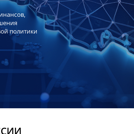
инансов,
ешения
вой политики
ССИИ