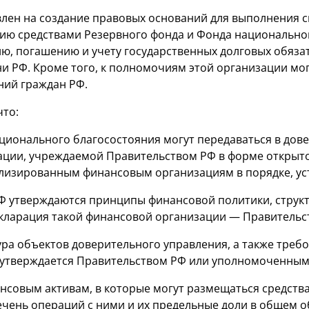
влен на создание правовых оснований для выполнения
ию средствами Резервного фонда и Фонда национальног
ю, погашению и учету государственных долговых обяза
 РФ. Кроме того, к полномочиям этой организации мог
ний граждан РФ.
что:
ционального благосостояния могут передаваться в до
ции, учреждаемой Правительством РФ в форме открыто
ализированным финансовым организациям в порядке, у
 утверждаются принципы финансовой политики, структ
екларация такой финансовой организации — Правитель
ура объектов доверительного управления, а также треб
я утверждается Правительством РФ или уполномоченны
нсовым активам, в которые могут размещаться средств
ечень операций с ними и их предельные доли в общем 