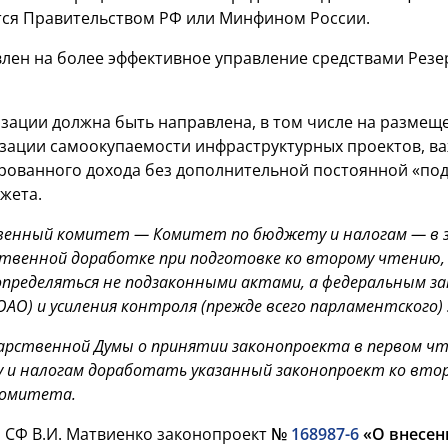
тся Правительством РФ или Минфином России.
лен на более эффективное управление средствами Рез
зации должна быть направлена, в том числе на размеще
изации самоокупаемости инфраструктурных проектов, 
рованного дохода без дополнительной постоянной «под
жета.
енный комитет — Комитет по бюджету и налогам — в з
ственной доработке при подготовке ко второму чтению,
определяться не подзаконными актами, а федеральным за
АО) и усиления контроля (прежде всего парламентского)
арственной Думы о принятии законопроекта в первом ч
 и налогам доработать указанный законопроект ко вт
Комитета.
 СФ В.И. Матвиенко законопроект
№
168987-6
«О внесен