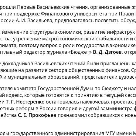
рошли Первые Васильевские чтения, организованные ж
и
при поддержке Финансового университета при Правит
оссии А.
И. Васильева, предполагалось посвятить обсуж
а
изменение структуры экономики, развитие инфраструк
рства, укрепление макроэкономической стабильности и
лимата, поэтому вопрос о
роли государства в
экономике
 главный редактор журнала «Бюджет»
В.
Д.
Дзгоев
, отк
е докладчиков Васильевских чтений были приглашены ка
ияющие на
развитие сектора общественных финансов. С
Ф и
муниципальных образований, представители вузовск
ателя комитета Государственной Думы по
бюджету и
на
й кодекс, которые готовятся к
принятию в
текущей сесс
ции
Т.
Г. Нестеренко
остановилась на
ключевых проектах,
етных реформ в
России говорил и
другой замминистра
чейства
С.
Е.
Прокофьев
познакомил собравшихся с
новы
олы государственного администрирования МГУ имени М