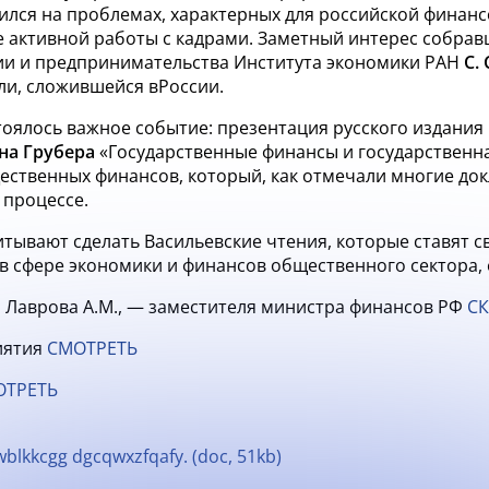
ился на
проблемах, характерных для российской финанс
 активной работы с
кадрами. Заметный интерес собрав
ии и
предпринимательства Института экономики РАН
С.
ли, сложившейся в
России.
оялось важное событие: презентация русского издания
на Грубера
«Государственные финансы и
государственн
ественных финансов, который, как отмечали многие док
 процессе.
тывают сделать Васильевские чтения, которые ставят с
в
сфере экономики и
финансов общественного сектора,
 Лаврова А.М., — заместителя министра финансов РФ
СК
иятия
СМОТРЕТЬ
ОТРЕТЬ
wblkkcgg dgcqwxzfqafy. (doc, 51kb)