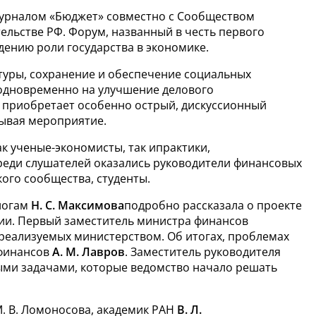
урналом «Бюджет» совместно с
Сообществом
ельстве РФ. Форум, названный в
честь первого
дению роли государства в
экономике.
туры, сохранение и
обеспечение социальных
одновременно на
улучшение делового
 приобретает особенно острый, дискуссионный
рывая мероприятие.
к ученые-экономисты, так и
практики,
реди слушателей оказались руководители финансовых
ого сообщества, студенты.
логам
Н.
С.
Максимова
подробно рассказала о
проекте
ии. Первый заместитель министра финансов
 реализуемых министерством. Об
итогах, проблемах
 финансов
А.
М.
Лавров
. Заместитель руководителя
ми задачами, которые ведомство начало решать
.
В.
Ломоносова, академик РАН
В.
Л.