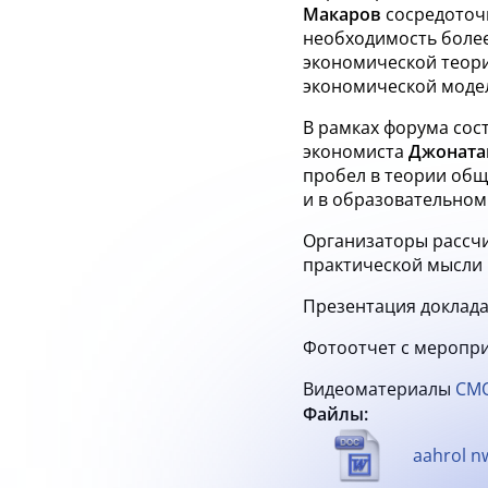
Макаров
сосредоточ
необходимость более
экономической теор
экономической моде
В
рамках форума сост
экономиста
Джоната
пробел в
теории общ
и
в
образовательном
Организаторы рассчи
практической мысли 
Презентация доклада
Фотоотчет с меропр
Видеоматериалы
СМ
Файлы:
aahrol n