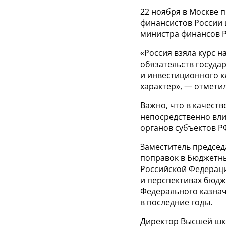
22
ноября в
Москве п
финансистов России 
министра финансов Р
«Россия взяла курс н
обязательств госуда
и
инвестиционного к
характер»,
— отметил
Важно, что в
качеств
непосредственно вл
органов субъектов
Р
Заместитель председ
поправок в
Бюджетны
Российской Федера
и
перспективах бюдж
Федерального казна
в
последние годы.
Директор Высшей шк