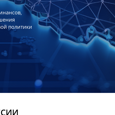
инансов,
ешения
вой политики
ССИИ