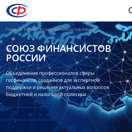
О
Главная
О нас
Союз Финансистов России
нас
СОЮЗ ФИНАНСИСТОВ
О
РОССИИ
СФР
Совет
Объединение профессионалов сферы
Союза
госфинансов, созданное для экспертной
Участники
поддержки и решения актуальных вопросов
бюджетной и налоговой политики
Планы
и
отчеты
Контакты