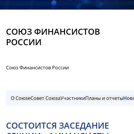
Новости
Мероприятия
СОЮЗ ФИНАНСИСТОВ
Материалы
РОССИИ
Обмен
опытом
Союз Финансистов России
Вступить
О Союзе
Совет Союза
Участники
Планы и отчеты
Нов
СОСТОИТСЯ ЗАСЕДАНИЕ