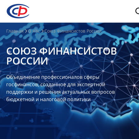
О
Главная
О нас
Союз Финансистов России
нас
СОЮЗ ФИНАНСИСТОВ
О
РОССИИ
СФР
Совет
Объединение профессионалов сферы
Союза
госфинансов, созданное для экспертной
Участники
поддержки и решения актуальных вопросов
бюджетной и налоговой политики
Планы
и
отчеты
Контакты