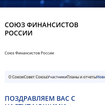
Новости
Мероприятия
СОЮЗ ФИНАНСИСТОВ
Материалы
РОССИИ
Обмен
опытом
Союз Финансистов России
Вступить
О Союзе
Совет Союза
Участники
Планы и отчеты
Нов
ПОЗДРАВЛЯЕМ ВАС С