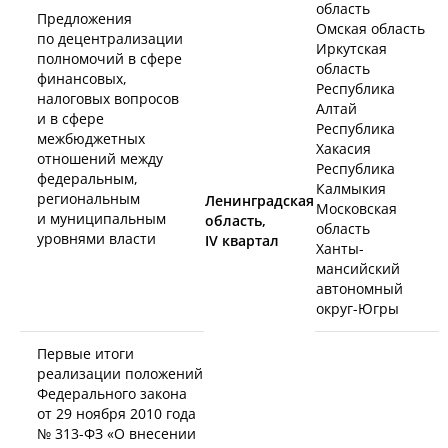
область
Предложения
Омская область
по децентрализации
Иркутская
полномочий в сфере
область
финансовых,
Республика
налоговых вопросов
Алтай
и в сфере
Республика
межбюджетных
Хакасия
отношений между
Республика
федеральным,
Калмыкия
региональным
Ленинградская
Московская
и муниципальным
область,
область
уровнями власти
IV
квартал
Ханты-
мансийский
автономный
округ-Югры
Первые итоги
реализации положений
Федерального закона
от 29 ноября 2010 года
№
313-ФЗ
«О внесении