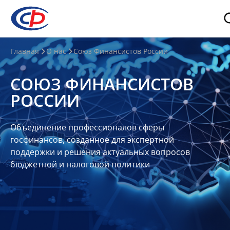
О
Главная
О нас
Союз Финансистов России
нас
СОЮЗ ФИНАНСИСТОВ
О
РОССИИ
СФР
Совет
Объединение профессионалов сферы
Союза
госфинансов, созданное для экспертной
Участники
поддержки и решения актуальных вопросов
бюджетной и налоговой политики
Планы
и
отчеты
Контакты