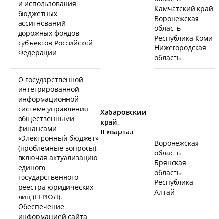
и использования
Камчатский край
бюджетных
Воронежская
ассигнований
область
дорожных фондов
Республика Коми
субъектов Российской
Нижегородская
Федерации
область
О государственной
интегрированной
информационной
системе управления
Хабаровский
общественными
край,
финансами
II
квартал
«Электронный бюджет»
Воронежская
(проблемные вопросы),
область
включая актуализацию
Брянская
единого
область
государственного
Республика
реестра юридических
Алтай
лиц (ЕГРЮЛ).
Обеспечение
информацией сайта