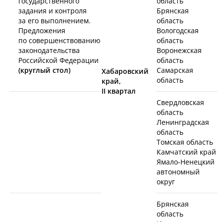
государственного
область
задания и контроля
Брянская
за его выполнением.
область
Предложения
Вологодская
по совершенствованию
область
законодательства
Воронежская
Российской Федерации
область
(круглый стол)
Самарская
Хабаровский
область
край,
II
квартал
Свердловская
область
Ленинградская
область
Томская область
Камчатский край
Ямало-Ненецкий
автономный
округ
Брянская
область