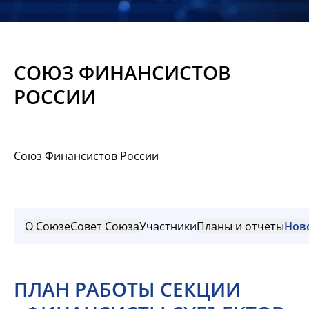
Новости
Мероприятия
СОЮЗ ФИНАНСИСТОВ
Материалы
РОССИИ
Обмен
опытом
Союз Финансистов России
Вступить
О Союзе
Совет Союза
Участники
Планы и отчеты
Нов
ПЛАН РАБОТЫ СЕКЦИИ