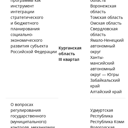
программы как
область
инструмент
Воронежская
интеграции
область
стратегического
Томская область
и бюджетного
Омская область
планирования
Свердловская
социально-
область
экономического
Ямало-Ненецкий
развития субъекта
автономный
Курганская
Российской Федерации
округ
область
Ханты-
III
квартал
мансийский
автономный
округ — Югры
Забайкальский
край
Алтайский край
О вопросах
регулирования
Удмуртская
государственного
Республика
(муниципального)
Республика Коми
контроля, механизмах
Вологодская