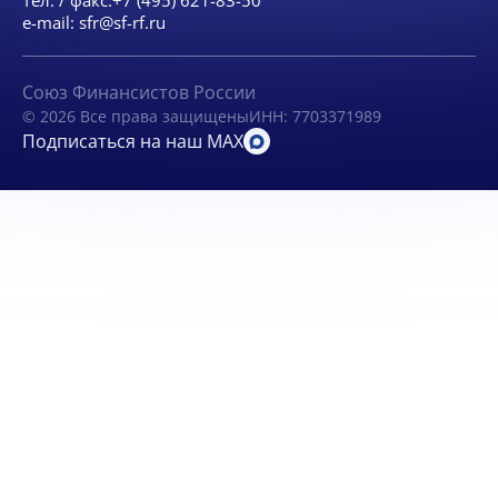
Тел. / факс:
+7 (495) 621-83-50
e-mail:
sfr@sf-rf.ru
Союз Финансистов России
© 2026 Все права защищены
ИНН: 7703371989
Подписаться на наш MAX