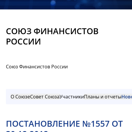
Новости
Мероприятия
СОЮЗ ФИНАНСИСТОВ
Материалы
РОССИИ
Обмен
опытом
Союз Финансистов России
Вступить
О Союзе
Совет Союза
Участники
Планы и отчеты
Нов
ПОСТАНОВЛЕНИЕ №1557 ОТ