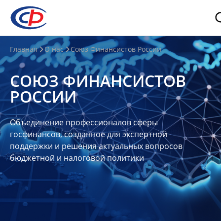
О
Главная
О нас
Союз Финансистов России
нас
СОЮЗ ФИНАНСИСТОВ
О
РОССИИ
СФР
Совет
Объединение профессионалов сферы
Союза
госфинансов, созданное для экспертной
Участники
поддержки и решения актуальных вопросов
бюджетной и налоговой политики
Планы
и
отчеты
Контакты