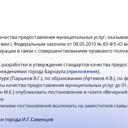
качества предоставления муниципальных услуг, оказы
ствии с Федеральным законом от 08.05.2010 № 83-ФЗ «О
ерации в связи с совершенствованием правового поло
к разработки и утверждения стандартов качества предо
еждениями города Барнаула (
приложение
).
туре (Паршков В.Г.), по образованию (Артемов А.В.), по ф
ы качества предоставления муниципальных услуг до 01.
ин М.К.) опубликовать постановление в газете «Вечерни
а.
лнением постановления возложить на заместителя глав
и города И.Г.Савинцев