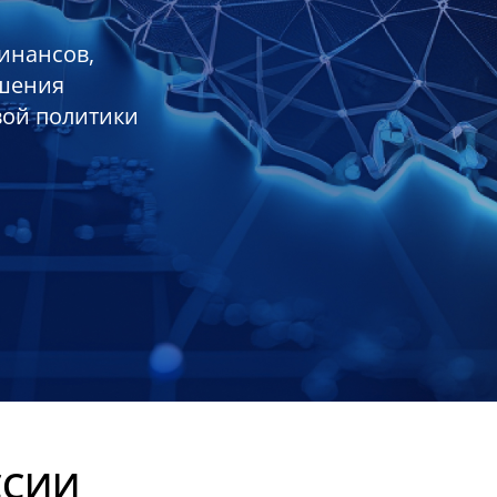
инансов,
ешения
вой политики
ССИИ