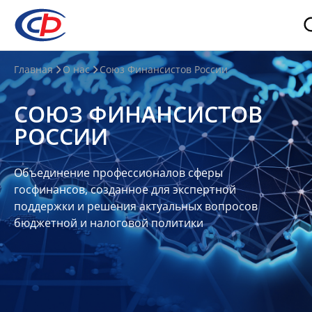
О
Главная
О нас
Союз Финансистов России
нас
СОЮЗ ФИНАНСИСТОВ
О
РОССИИ
СФР
Совет
Объединение профессионалов сферы
Союза
госфинансов, созданное для экспертной
Участники
поддержки и решения актуальных вопросов
бюджетной и налоговой политики
Планы
и
отчеты
Контакты