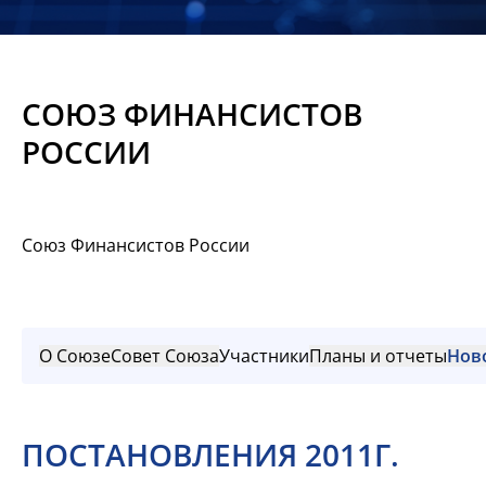
Новости
Мероприятия
СОЮЗ ФИНАНСИСТОВ
Материалы
РОССИИ
Обмен
опытом
Союз Финансистов России
Вступить
О Союзе
Совет Союза
Участники
Планы и отчеты
Нов
ПОСТАНОВЛЕНИЯ 2011Г.