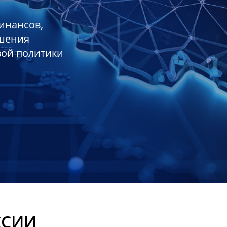
инансов,
ешения
вой политики
ССИИ