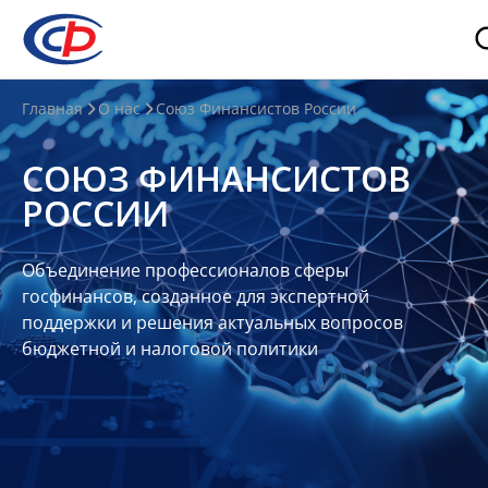
О
Главная
О нас
Союз Финансистов России
нас
СОЮЗ ФИНАНСИСТОВ
О
РОССИИ
СФР
Совет
Объединение профессионалов сферы
Союза
госфинансов, созданное для экспертной
Участники
поддержки и решения актуальных вопросов
бюджетной и налоговой политики
Планы
и
отчеты
Контакты