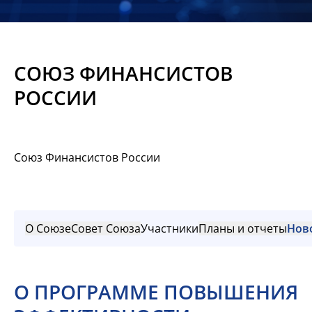
Новости
Мероприятия
СОЮЗ ФИНАНСИСТОВ
Материалы
РОССИИ
Обмен
опытом
Союз Финансистов России
Вступить
О Союзе
Совет Союза
Участники
Планы и отчеты
Нов
О ПРОГРАММЕ ПОВЫШЕНИЯ